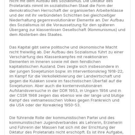
nicht mit dem Aufbau des Sozialismus. Die Diktatur des
Proletariats nimmt im sozialistischen Staat die Form der
demokratischen Herrschaft der organisierten Arbeiterklasse
und der mit ihr verbündeten Schichten bei gleichzeitiger
Niederhaltung gegenrevolutionärer Elemente an. Der Aufbau
des Sozialismus ist die Voraussetzung für den späteren
Übergang zur klassenlosen Gesellschaft (Kommunismus) und
dem Absterben des Staates.
Das Kapital gibt seine politische und ökonomische Macht
nicht freiwillig ab. Der Aufbau des Sozialismus führt zu einer
Verschärfung des Klassenkampfes mit reaktionären
Elementen im Inneren sowie mit dem feindlichen
kapitalistischen Ausland. Dies zeigte sich insbesondere in
der jungen Sowjetunion bspw. im Interventionskrieg 1918-22,
im Kampf für die Verkollektivierung der Landwirtschaft und
gegen die Kulaken sowie im faschistischen Überfall auf die
Sowjetunion. Aber auch die konterrevolutionären
Aufstandsversuche in der DDR 1953, in Ungarn 1956 und in
der CSSR 1968 zeigen das ebenso wie der lange und blutige
Kampf des vietnamesischen Volkes gegen Frankreich und
die USA oder der Koreakrieg 1950-53.
Die führende Rolle der kommunistischen Partei und des
kommunistischen Jugendverbandes als Lehrerin, Erzieherin
und Führerin der Massen hat sich mit der Errichtung der
Diktatur des Proletariats nicht erschöpft. Es ist ihre Aufgabe,